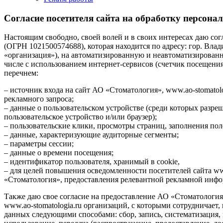
Согласие посетителя сайта на обработку персон
Настоящим свободно, своей волей и в своих интересах даю с
(ОГРН 1021500574688), которая находится по адресу: гор. Владик
«организация»), на автоматизированную и неавтоматизирован
числе с использованием интернет-сервисов (счетчик посещения
перечнем:
– источник входа на сайт АО «Стоматология», www.ao-stomatolo
рекламного запроса;
– данные о пользовательском устройстве (среди которых разре
пользовательское устройство и/или браузер);
– пользовательские клики, просмотры страниц, заполнения пол
– данные, характеризующие аудиторные сегменты;
– параметры сессии;
– данные о времени посещения;
– идентификатор пользователя, хранимый в cookie,
– для целей повышения осведомленности посетителей сайта www
«Стоматология», предоставления релевантной рекламной инф
Также даю свое согласие на предоставление АО «Стоматология
www.ao-stomatologia.ru организаций, с которыми сотрудничает
данных следующими способами: сбор, запись, систематизация, 